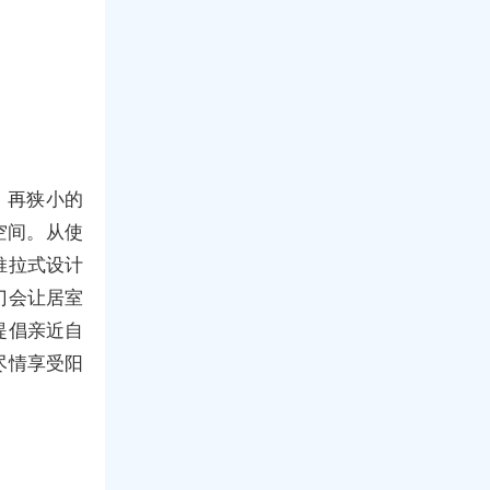
，再狭小的
空间。从使
推拉式设计
门会让居室
提倡亲近自
尽情享受阳